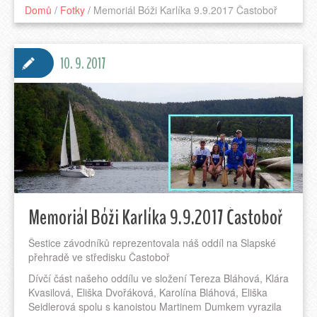
Domů
/
Fotky
/
Memoriál Bóži Karlíka 9.9.2017 Častoboř
10. 9. 2017
Memoriál Bóži Karlíka 9.9.2017 Častoboř
Šestice závodníků reprezentovala náš oddíl na Slapské
přehradě ve středisku Častoboř
Dívčí část našeho oddílu ve složení Tereza Bláhová, Klára
Kvasilová, Eliška Dvořáková, Karolína Bláhová, Eliška
Seidlerová spolu s kanoistou Martinem Dumkem vyrazila