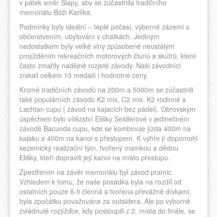
v pátek směr Slapy, aby se zúčastnila tradičního
memoriálu Bóži Karlíka.
Podmínky byly ideální – teplé počasí, výborné zázemí s
občerstvením, ubytování v chatkách. Jediným
nedostatkem byly velké vlny způsobené neustálým
projížděním rekreačních motorových člunů a skútrů, které
často zmařily nadějně rozjeté závody. Naši závodníci
získali celkem 13 medailí i hodnotné ceny.
Kromě tradičních závodů na 200m a 5000m se zúčastnili
také populárních závodů K2 mix, C2 mix, K2 rodinné a
Lachtan cupu ( závod na kajacích bez pádel). Obrovským
úspěchem bylo vítězství Elišky Seidlerové v jedinečném
závodě Bacunda cupu, kde se kombinuje jízda 400m na
kajaku a 400m na kanoi s přestupem. K výhře jí dopomohl
sezemický realizační tým, tvořený mamkou a dědou
Elišky, kteří dopravili její kanoi na místo přestupu.
Zpestřením na závěr memoriálu byl závod pramic.
Vzhledem k tomu, že naše posádka byla na rozdíl od
ostatních pouze 6-ti členná a tvořena převážně dívkami,
byla zpočátku považována za outsidera. Ale po výborně
zvládnuté rozjížďce, kdy postoupili z 2. místa do finále, se