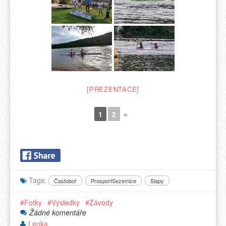
[PREZENTACE]
1
2
►
Tags:
Častoboř
ProsportSezemice
Slapy
Fotky
Výsledky
Závody
Žádné komentáře
Lenka