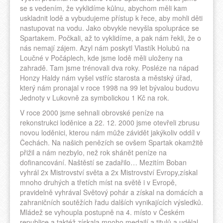
se s vedením, že vyklidíme kůlnu, abychom měli kam
uskladnit lodě a vybudujeme přístup k řece, aby mohli děti
nastupovat na vodu. Jako obvykle nevyšla spolupráce se
Spartakem. Počkali, až to vyklidíme, a pak nám řekli, že o
nás nemají zájem. Azyl nám poskytl Vlastík Holubů na
Loučné v Počáplech, kde jsme lodě měli uloženy na
zahradě. Tam jsme trénovali dva roky. Posléze na nápad
Honzy Haldy nám vyšel vstříc starosta a městský úřad,
který nám pronajal v roce 1998 na 99 let bývalou budovu
Jednoty v Lukovně za symbolickou 1 Kč na rok.
V roce 2000 jsme sehnali obrovské peníze na
rekonstrukci loděnice a 22. 12. 2000 jsme otevřeli zbrusu
novou loděnici, kterou nám může závidět jakýkoliv oddíl v
Čechách. Na našich penězích se ovšem Spartak okamžitě
přižil a nám nezbylo, než rok shánět peníze na
dofinancování. Naštěstí se zadařilo… Mezitím Boban
vyhrál 2x Mistrovství světa a 2x Mistrovství Evropy,získal
mnoho druhých a třetích míst na světě i v Evropě,
pravidelně vyhrával Světový pohár a získal na domácích a
zahraničních soutěžích řadu dalších vynikajících výsledků.
Mládež se vyhoupla postupně na 4. místo v Českém
republice a taktéž získala mnoho medailí a titulů a udělal