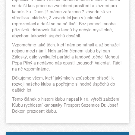
se další kus práce na zvelebení prostředí a zázemí pro
kanoistiku. Dnes již máme zařazeno 7 závodníků ve
středisku mládeže, 3 závodníci jsou v juniorské
reprezentaci a další se na ně tlačí. Bez pomoci mnoha
příznivců, dobrovolníků a fandů by nebylo myslitelné,
abychom takových úspěchů dosáhli.
Vzpomeňme také těch. kteří nám pomáhali a už bohužel
nejsou mezi námi. Nejstarším členem klubu byl pan
Záleský, dále vynikající parťáci a fandové „dědci Mohout
Pepa Pilný a nedávno nás opustil „soused“ Valenta“. Rádi
na ně vzpomínáme.
Děkujeme všem, kteří jakýmkoliv způsobem přispěli k
rozvoji našeho klubu a popřejme si hodně úspěchů do
dalších let.
Tento článek o historii klubu napsal k 10. výročí založení
Klubu rychlostní kanoistiky Prosport Sezemice Dr. Josef
Doktor, prezident klubu.