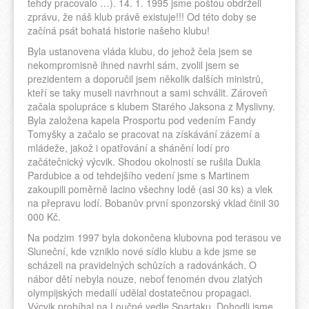
tehdy pracovalo …). 14. 1. 1995 jsme poštou obdrželi
zprávu, že náš klub právě existuje!!! Od této doby se
začíná psát bohatá historie našeho klubu!
Byla ustanovena vláda klubu, do jehož čela jsem se
nekompromisně ihned navrhl sám, zvolil jsem se
prezidentem a doporučil jsem několik dalších ministrů,
kteří se taky museli navrhnout a sami schválit. Zároveň
začala spolupráce s klubem Starého Jaksona z Myslivny.
Byla založena kapela Prosportu pod vedením Fandy
Tomyšky a začalo se pracovat na získávání zázemí a
mládeže, jakož i opatřování a shánění lodí pro
začátečnický výcvik. Shodou okolností se rušila Dukla
Pardubice a od tehdejšího vedení jsme s Martinem
zakoupili poměrně lacino všechny lodě (asi 30 ks) a vlek
na přepravu lodí. Bobanův první sponzorský vklad činil 30
000 Kč.
Na podzim 1997 byla dokončena klubovna pod terasou ve
Sluneční, kde vzniklo nové sídlo klubu a kde jsme se
scházeli na pravidelných schůzích a radovánkách. O
nábor dětí nebyla nouze, neboť fenomén dvou zlatých
olympijských medailí udělal dostatečnou propagaci.
Výcvik probíhal na Loučné vedle Spartaku. Dohodli jsme