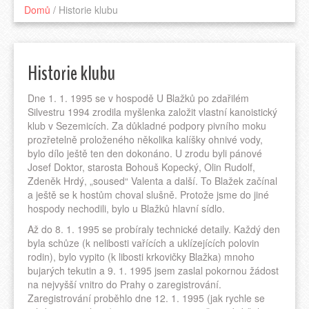
Domů
/
Historie klubu
Historie klubu
Dne 1. 1. 1995 se v hospodě U Blažků po zdařilém
Silvestru 1994 zrodila myšlenka založit vlastní kanoistický
klub v Sezemicích. Za důkladné podpory pivního moku
prozřetelně proloženého několika kalíšky ohnivé vody,
bylo dílo ještě ten den dokonáno. U zrodu byli pánové
Josef Doktor, starosta Bohouš Kopecký, Olin Rudolf,
Zdeněk Hrdý, „soused“ Valenta a další. To Blažek začínal
a ještě se k hostům choval slušně. Protože jsme do jiné
hospody nechodili, bylo u Blažků hlavní sídlo.
Až do 8. 1. 1995 se probíraly technické detaily. Každý den
byla schůze (k nelibosti vařících a uklízejících polovin
rodin), bylo vypito (k libosti krkovičky Blažka) mnoho
bujarých tekutin a 9. 1. 1995 jsem zaslal pokornou žádost
na nejvyšší vnitro do Prahy o zaregistrování.
Zaregistrování proběhlo dne 12. 1. 1995 (jak rychle se