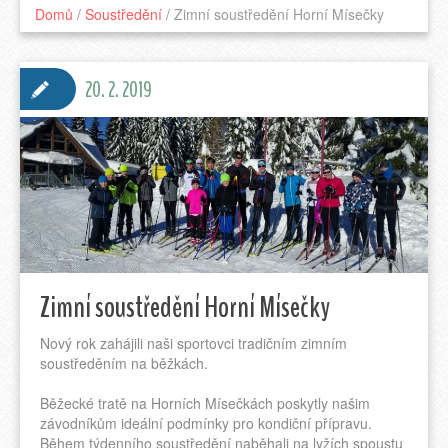
Domů
/
Soustředění
/
Zimní soustředění Horní Mísečky
20. 2. 2019
Zimní soustředění Horní Mísečky
Nový rok zahájili naši sportovci tradičním zimním
soustředěním na běžkách.
Běžecké tratě na Horních Mísečkách poskytly našim
závodníkům ideální podmínky pro kondiční přípravu.
Během týdenního soustředění naběhali na lyžích spoustu