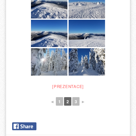
[PREZENTACE]
◄
1
2
3
►