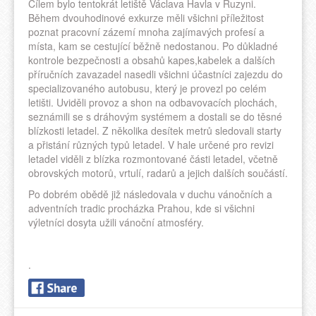
Cílem bylo tentokrát letiště Václava Havla v Ruzyni.
Během dvouhodinové exkurze měli všichni příležitost
poznat pracovní zázemí mnoha zajímavých profesí a
místa, kam se cestující běžně nedostanou. Po důkladné
kontrole bezpečnosti a obsahů kapes,kabelek a dalších
příručních zavazadel nasedli všichni účastníci zajezdu do
specializovaného autobusu, který je provezl po celém
letišti. Uviděli provoz a shon na odbavovacích plochách,
seznámili se s dráhovým systémem a dostali se do těsné
blízkosti letadel. Z několika desítek metrů sledovali starty
a přistání různých typů letadel. V hale určené pro revizi
letadel viděli z blízka rozmontované části letadel, včetně
obrovských motorů, vrtulí, radarů a jejich dalších součástí.
Po dobrém obědě již následovala v duchu vánočních a
adventních tradic procházka Prahou, kde si všichni
výletníci dosyta užili vánoční atmosféry.
.