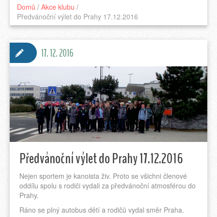
Domů
/
Akce klubu
/
Předvánoční výlet do Prahy 17.12.2016
17. 12. 2016
Předvánoční výlet do Prahy 17.12.2016
Nejen sportem je kanoista živ. Proto se všichni členové
oddílu spolu s rodiči vydali za předvánoční atmosférou do
Prahy.
Ráno se plný autobus dětí a rodičů vydal směr Praha.