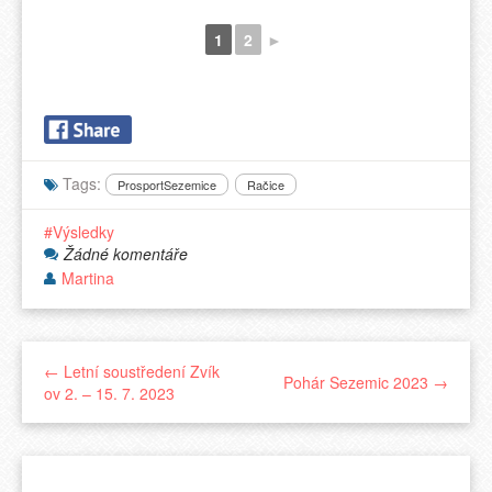
1
2
►
Tags:
ProsportSezemice
Račice
Výsledky
Žádné komentáře
Martina
← Letní soustředení Zvík
Pohár Sezemic 2023 →
ov 2. – 15. 7. 2023