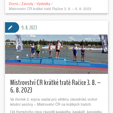
Domů
/
Závody
/
Výsledky
/
Mistrovství ČR krátké tratě Račice 3. 8. – 6. 8. 2023
9. 8. 2023
Mistrovství ČR krátké tratě Račice 3. 8. –
6. 8. 2023
Ve čtvrtek 3. srpna nastal pro většinu závodníků vrchol
letošní sezóny – Mistrovství ČR na krátkých tratích.
Od čtvrtečního rána závodili kajakářky, kajakáři, kanoistky