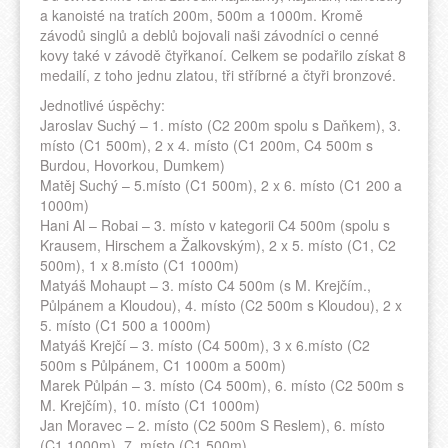
a kanoisté na tratích 200m, 500m a 1000m. Kromě
závodů singlů a deblů bojovali naši závodníci o cenné
kovy také v závodě čtyřkanoí. Celkem se podařilo získat 8
medailí, z toho jednu zlatou, tři stříbrné a čtyři bronzové.
Jednotlivé úspěchy:
Jaroslav Suchý – 1. místo (C2 200m spolu s Daňkem), 3.
místo (C1 500m), 2 x 4. místo (C1 200m, C4 500m s
Burdou, Hovorkou, Dumkem)
Matěj Suchý – 5.místo (C1 500m), 2 x 6. místo (C1 200 a
1000m)
Hani Al – Robai – 3. místo v kategorii C4 500m (spolu s
Krausem, Hirschem a Žalkovským), 2 x 5. místo (C1, C2
500m), 1 x 8.místo (C1 1000m)
Matyáš Mohaupt – 3. místo C4 500m (s M. Krejčím.,
Půlpánem a Kloudou), 4. místo (C2 500m s Kloudou), 2 x
5. místo (C1 500 a 1000m)
Matyáš Krejčí – 3. místo (C4 500m), 3 x 6.místo (C2
500m s Půlpánem, C1 1000m a 500m)
Marek Půlpán – 3. místo (C4 500m), 6. místo (C2 500m s
M. Krejčím), 10. místo (C1 1000m)
Jan Moravec – 2. místo (C2 500m S Reslem), 6. místo
(C1 1000m), 7. místo (C1 500m)