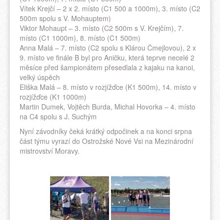
Vítek Krejčí – 2 x 2. místo (C1 500 a 1000m), 3. místo (C2
500m spolu s V. Mohauptem)
Viktor Mohaupt – 3. místo (C2 500m s V. Krejčím), 7.
místo (C1 1000m), 8. místo (C1 500m)
Anna Malá – 7. místo (C2 spolu s Klárou Čmejlovou), 2 x
9. místo ve finále B byl pro Aničku, která teprve necelé 2
měsíce před šampionátem přesedlala z kajaku na kanoi,
velký úspěch
Eliška Malá – 8. místo v rozjížďce (K1 500m), 14. místo v
rozjížďce (K1 1000m)
Martin Dumek, Vojtěch Burda, Michal Hovorka – 4. místo
na C4 spolu s J. Suchým
Nyní závodníky čeká krátký odpočinek a na konci srpna
část týmu vyrazí do Ostrožské Nové Vsi na Mezinárodní
mistrovství Moravy.