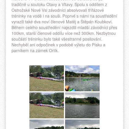
tradičně u soutoku Otavy a Vltavy. Spolu s oddílem z
Ostrožské Nové Vsi závodníci absolvovali třífázové
tréninky na vodě i na souši. Poprvé s námi na soustředění
vyrazili také dva noví členové Matěj a Štěpán Koubkovi.
Během celého soustředění najezdili mladší závodníci přes
100km, starší členové oddílu více než 300km. Nezbytnou
součástí tréninku bylo také všestranné posilování.
Nechyběl ani odpočinek v podobě výletu do Písku a
parníkem na zámek Orlík.