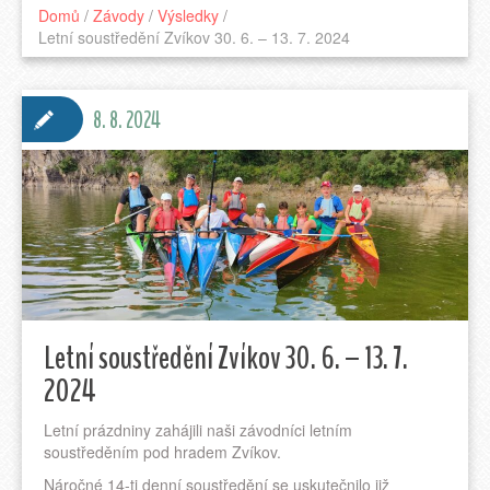
Domů
/
Závody
/
Výsledky
/
Letní soustředění Zvíkov 30. 6. – 13. 7. 2024
8. 8. 2024
Letní soustředění Zvíkov 30. 6. – 13. 7.
2024
Letní prázdniny zahájili naši závodníci letním
soustředěním pod hradem Zvíkov.
Náročné 14-ti denní soustředění se uskutečnilo již