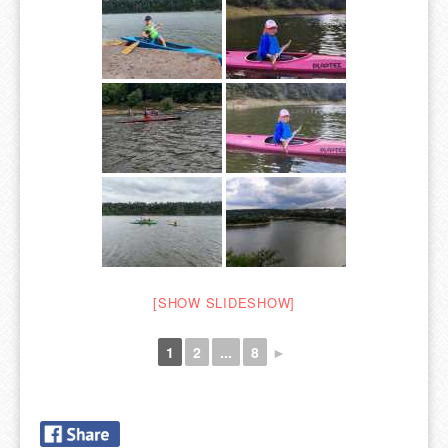
[SHOW SLIDESHOW]
1
2
...
8
►