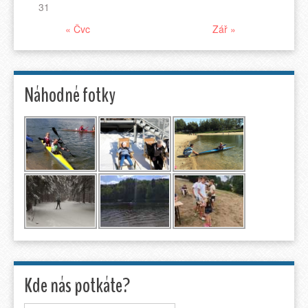
31
« Čvc
Zář »
Náhodné fotky
Kde nás potkáte?