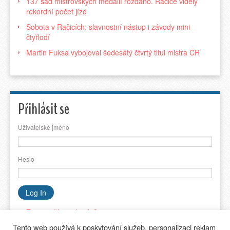
137 sad mistrovských medailí rozdáno. Račice viděly
rekordní počet jízd
Sobota v Račicích: slavnostní nástup i závody mini
čtyřlodí
Martin Fuksa vybojoval šedesátý čtvrtý titul mistra ČR
Přihlásit se
Uživatelské jméno
Heslo
Zapomněli jste heslo?
Tento web používá k poskytování služeb, personalizaci reklam